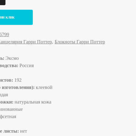
дин клик
6799
анцелярия Гарри Поттер
Блокноты Гарри Поттер
ль:
Эксмо
водства:
Россия
истов:
192
 изготовления):
клеевой
рдая
ложки:
натуральная кожа
инованные
фсетная
е листы:
нет