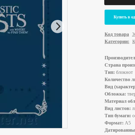
Купить в о
Код товара
3
Категории:
К
Производите
Страна произ
Тип:
блокнот
Количество л
Вид (характер
Обложка:
тве
Материал об
Вид листов:
л
Тип бумаги:
о
Формат:
А5
Датированны