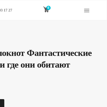
0
03 17 27
элементов
локнот Фантастические
 и где они обитают