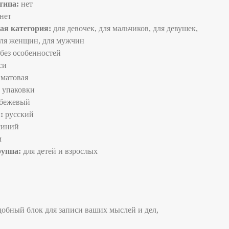
типа:
нет
нет
ая категория:
для девочек, для мальчиков, для девушек,
для женщин, для мужчин
без особенностей
си
матовая
 упаковки
бежевый
:
русский
синий
м
руппа:
для детей и взрослых
добный блок для записи ваших мыслей и дел,