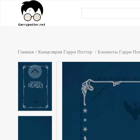
Главная
Канцелярия Гарри Поттер
Блокноты Гарри По