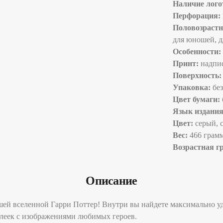
Наличие лого
Перфорация:
Половозрастн
для юношей, 
Особенности:
Принт:
надпи
Поверхность:
Упаковка:
без
Цвет бумаги:
Язык издания
Цвет:
серый, 
Вес:
466 грам
Возрастная г
Описание
шей вселенной Гарри Поттер! Внутри вы найдете максимально у
леек с изображениями любимых героев.