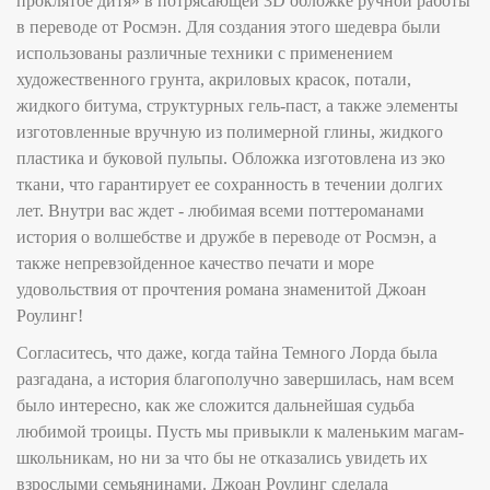
проклятое дитя» в потрясающей 3D обложке ручной работы
в переводе от Росмэн. Для создания этого шедевра были
использованы различные техники с применением
художественного грунта, акриловых красок, потали,
жидкого битума, структурных гель-паст, а также элементы
изготовленные вручную из полимерной глины, жидкого
пластика и буковой пульпы. Обложка изготовлена из эко
ткани, что гарантирует ее сохранность в течении долгих
лет. Внутри вас ждет - любимая всеми поттероманами
история о волшебстве и дружбе в переводе от Росмэн, а
также непревзойденное качество печати и море
удовольствия от прочтения романа знаменитой Джоан
Роулинг!
Согласитесь, что даже, когда тайна Темного Лорда была
разгадана, а история благополучно завершилась, нам всем
было интересно, как же сложится дальнейшая судьба
любимой троицы. Пусть мы привыкли к маленьким магам-
школьникам, но ни за что бы не отказались увидеть их
взрослыми семьянинами. Джоан Роулинг сделала