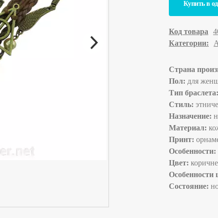
Купить в о
Код товара
4
Категории:
А
Страна произ
Пол:
для женщ
Тип браслета
Стиль:
этнич
Назначение:
н
Материал:
кож
Принт:
орнаме
Особенности:
Цвет:
коричн
Особенности 
Состояние:
н