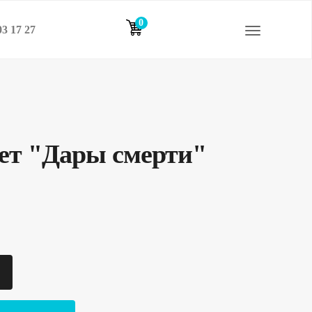
0
03 17 27
элементов
ет "Дары смерти"