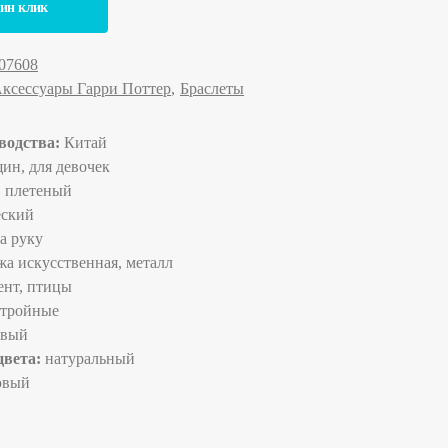
дин клик
07608
ксессуары Гарри Поттер
Браслеты
водства:
Китай
ин, для девочек
:
плетеный
еский
а руку
а искусственная, металл
нт, птицы
тройные
евый
цвета:
натуральный
овый