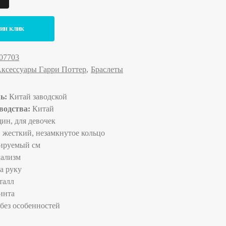
дин клик
07703
ксессуары Гарри Поттер
Браслеты
ль:
Китай заводской
водства:
Китай
ин, для девочек
:
жесткий, незамкнутое кольцо
ируемый см
ализм
а руку
талл
инта
без особенностей