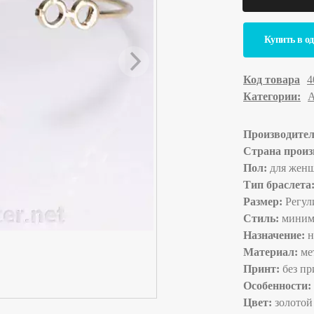
Купить в о
Код товара
4
Категории:
А
Производите
Страна произ
Пол:
для женщ
Тип браслета
Размер:
Регул
Стиль:
миним
Назначение:
н
Материал:
ме
Принт:
без пр
Особенности:
Цвет:
золотой