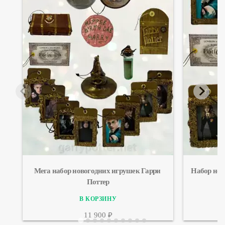
Мега набор новогодних игрушек Гарри 
Набор нов
Поттер
11 900 ₽